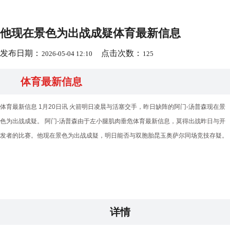
他现在景色为出战成疑体育最新信息
发布日期：
点击次数：
2026-05-04 12:10
125
体育最新信息
体育最新信息 1月20日讯 火箭明日凌晨与活塞交手，昨日缺阵的阿门-汤普森现在景
色为出战成疑。 阿门-汤普森由于左小腿肌肉垂危体育最新信息，莫得出战昨日与开
发者的比赛。他现在景色为出战成疑，明日能否与双胞胎昆玉奥萨尔同场竞技存疑。
详情