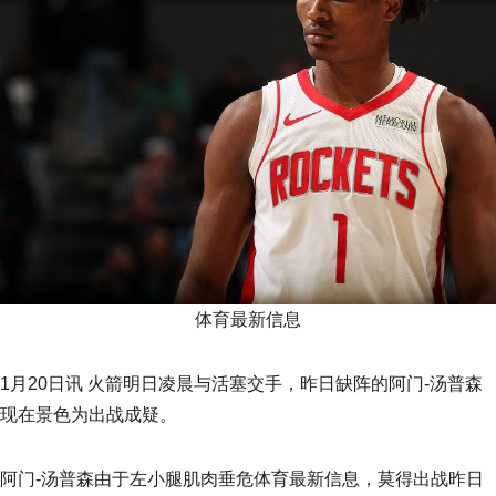
体育最新信息
1月20日讯 火箭明日凌晨与活塞交手，昨日缺阵的阿门-汤普森
现在景色为出战成疑。
阿门-汤普森由于左小腿肌肉垂危体育最新信息，莫得出战昨日