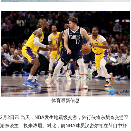
体育最新信息
2月2日讯 当天，NBA发生地震级交游，独行侠将东契奇交游至
湖东谈主，换来浓眉。对此，前NBA球员汉密尔顿在节目中抒