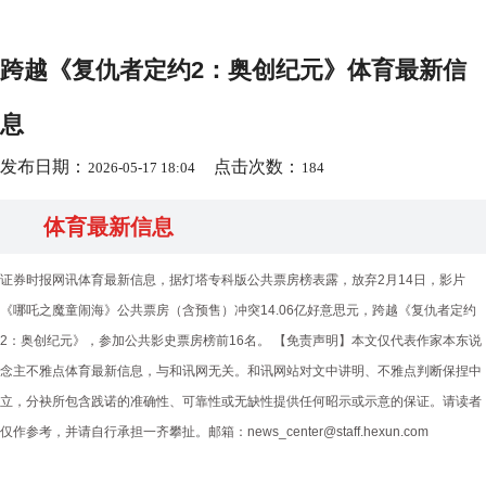
跨越《复仇者定约2：奥创纪元》体育最新信
息
发布日期：
点击次数：
2026-05-17 18:04
184
体育最新信息
证券时报网讯体育最新信息，据灯塔专科版公共票房榜表露，放弃2月14日，影片
《哪吒之魔童闹海》公共票房（含预售）冲突14.06亿好意思元，跨越《复仇者定约
2：奥创纪元》，参加公共影史票房榜前16名。 【免责声明】本文仅代表作家本东说
念主不雅点体育最新信息，与和讯网无关。和讯网站对文中讲明、不雅点判断保捏中
立，分袂所包含践诺的准确性、可靠性或无缺性提供任何昭示或示意的保证。请读者
仅作参考，并请自行承担一齐攀扯。邮箱：news_center@staff.hexun.com