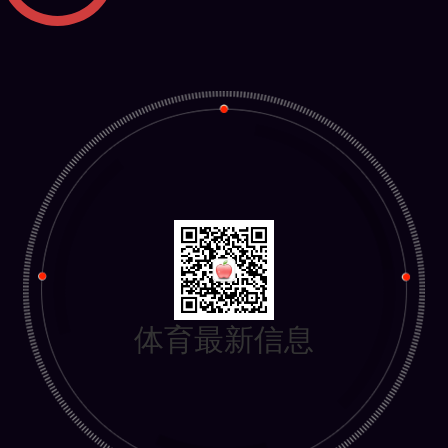
体育最新信息