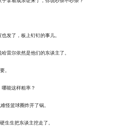
伙子拿着成亲证来了，你说吵杂不吵杂？
。
宣也发了，板上钉钉的事儿。
说哈雷尔依然是他们的东谈主了。
着要。
，哪能这样粗率？
也难怪篮球圈炸开了锅。
，硬生生把东谈主挖走了。