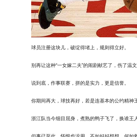
球员注册这块儿，破绽得堵上，规则得立好。
别再让这种“一女嫁二夫”的闹剧献艺了，伤了温文
说到底，作事联赛，拼的是实力，更是信誉。
你期间再大，球技再好，若是连基本的公约精神
浙江队当今细目屈身，煮熟的鸭子飞了，换谁王
但事已至此，怀恨也没用，不如好好想想，何如