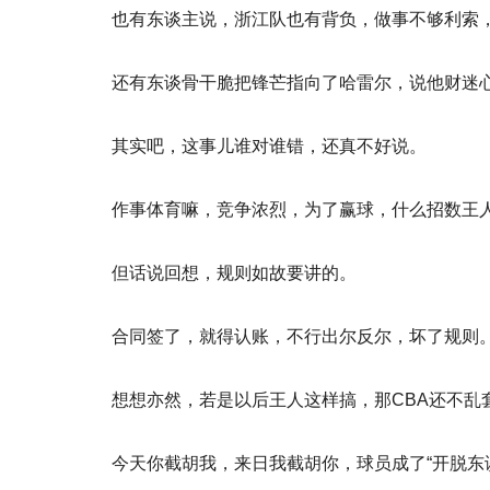
也有东谈主说，浙江队也有背负，做事不够利索
还有东谈骨干脆把锋芒指向了哈雷尔，说他财迷
其实吧，这事儿谁对谁错，还真不好说。
作事体育嘛，竞争浓烈，为了赢球，什么招数王
但话说回想，规则如故要讲的。
合同签了，就得认账，不行出尔反尔，坏了规则
想想亦然，若是以后王人这样搞，那CBA还不乱
今天你截胡我，来日我截胡你，球员成了“开脱东谈