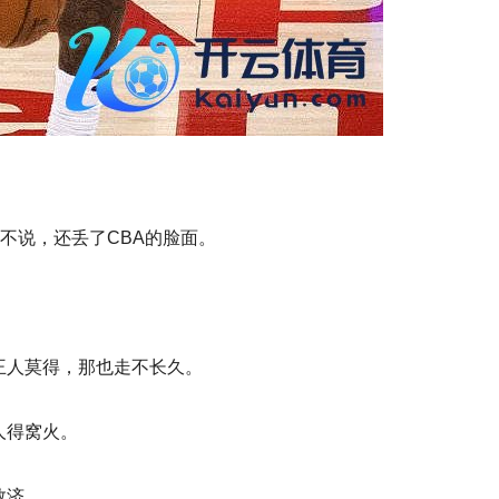
不说，还丢了CBA的脸面。
王人莫得，那也走不长久。
人得窝火。
救济。