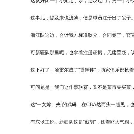
这就好比一个小姐定了亲，还没过门，另一个小
这事儿，提及来也浅薄，便是球员注册出了岔子
浙江队这边，合计我方标准耿介，合同签了，官
可新疆队那里呢，也拿着注册证据，无庸置疑，
这下好了，哈雷尔成了“香饽饽”，两家俱乐部抢
可问题是，我们这作事联赛，又不是菜市集买菜
这“一女嫁二夫”的戏码，在CBA然而头一趟见，
有东谈主说，新疆队这是“截胡”，仗着财大气粗