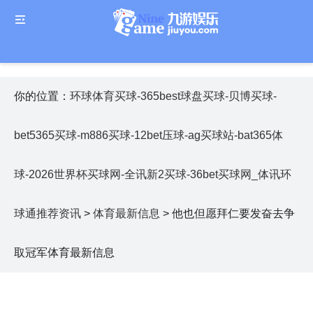
你的位置：
环球体育买球-365best球盘买球-贝博买球-
bet5365买球-m886买球-12bet压球-ag买球站-bat365体
球-2026世界杯买球网-全讯新2买球-36bet买球网_体讯环
球通推荐资讯
>
体育最新信息
> 他也但愿拜仁要发奋去争
取冠军体育最新信息