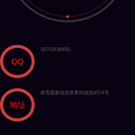
16703438450
QQ
体育最新信息世界科技园4574号
地址