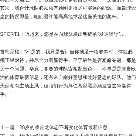
其次，我合计球队必须领有劲图走得尽可能远的能源。而最理念
念的情况即是，咱们最终能高高地举起这座美艳的奖杯。”
SPORT1：听起来，您是在向球队发出明确的“发达辅导”…
鲁梅尼格：“不是的，我只是合计当你插足一项赛事时，你就必
须正经对待，并尽全力图赢得手。至于最终是否粗略夺冠，那是
另一个问题。毕竟，参赛的球队皆相配出色——不单是是来自欧
洲的体育最新信息，还有来自南好意思和北好意思的球队。他们
天然领有主场上风，但咱们行为拜仁慕尼黑必须发奋去争赢得
手。”
上一篇：
28岁的凌霄龙体态不断变化体育最新信息