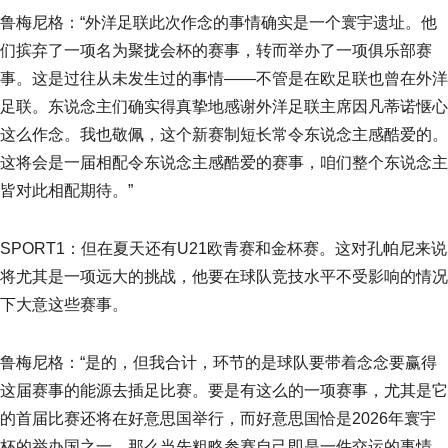
鲁梅尼格：“外洋足联此次作念的事情确实是一个寰宇遗址。他
们摈弃了一项名为聚拢会杯的赛事，转而举办了一项俱乐部赛
事。这是过往从未发生过的事情——不管是在欧足联也曾在外洋
足联。东说念主们确实得真挚地感谢外洋足联主席因凡蒂诺惬心
这么作念。我也敬佩，这个新赛制短长常令东说念主感酷爱的。
这将会是一届相配令东说念主感酷爱的赛事，咱们整个东说念主
皆对此相配期待。”
SPORT1：但在夏天还有U21欧青赛和金杯赛。这对孔帕尼来说
将尤其是一项远大的挑战，他要在球队竞技水平不受影响的情况
下大意这些赛事。
鲁梅尼格：“是的，但我合计，环节的是球队要带着念念要赢得
这届赛事的能源去插足比赛。要是有这么的一项赛事，尤其是它
的首届比赛还将在好意思国举行，而好意思国恰是2026年寰宇
杯的举办国之一，那么当先粗略参赛自己即是一件交运的事情。