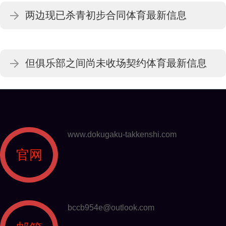
两边现已杀青初步合同体育最新信息
但俱乐部之间尚未收场契约体育最新信息
www.dokugaku-takkenshi.com
官网
bccb954e@outlook.com