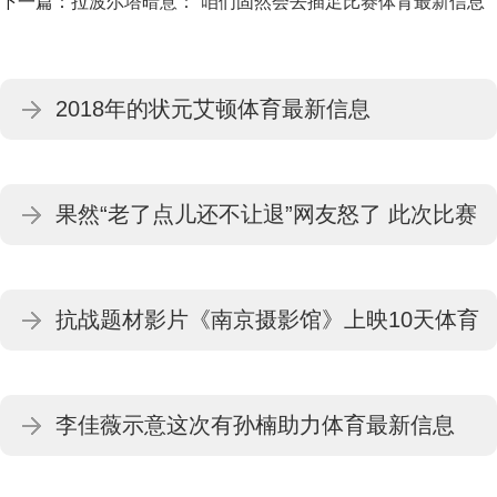
下一篇：
拉波尔塔暗意：“咱们固然会去插足比赛体育最新信息
2018年的状元艾顿体育最新信息
果然“老了点儿还不让退”网友怒了 此次比赛
一竣事体育最新信息
抗战题材影片《南京摄影馆》上映10天体育
最新信息
李佳薇示意这次有孙楠助力体育最新信息