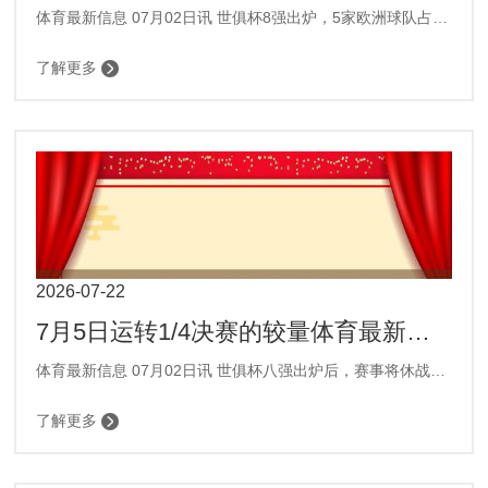
体育最新信息 07月02日讯 世俱杯8强出炉，5家欧洲球队占据了5席：皇马、拜仁、切尔西、巴黎、多特。 这5家欧洲球队也基本上是近些年欧洲足坛的顶尖水准，近10年的欧冠他们拿了8个，近14年的欧冠他们拿了11个。 近14年拿了欧冠关联词莫得插足8强的球队，区分是没参加世俱杯的巴萨（1次）和利物浦（1次）以及16强出局的曼城（1次）。 8强欧洲5队近14年欧冠战绩： 皇马：6冠 拜仁：2冠1亚 切尔西：2冠 巴黎：1冠1亚 多特：2亚体育最新信息
了解更多
2026-07-22
7月5日运转1/4决赛的较量体育最新信息
体育最新信息 07月02日讯 世俱杯八强出炉后，赛事将休战2天，7月5日运转1/4决赛的较量，本轮次晋级奖达到2100万好意思元！ 7.5 03:00 弗鲁米嫩塞vs利雅得眉月 7.5 09:00 帕尔梅拉斯vs切尔西 7.6 00:00 巴黎圣日耳曼vs拜仁慕尼黑 7.6 04:00 皇家马德里vs多特蒙德 体育最新信息
了解更多