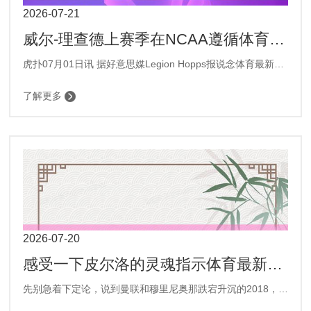
2026-07-21
威尔-理查德上赛季在NCAA遵循体育最新信息
虎扑07月01日讯 据好意思媒Legion Hopps报说念体育最新信息，铁汉少壮威尔-理查德将身穿3号球衣，亚历克斯-图希选拔22号球衣。 2025年的NBA选秀大会中，铁汉用52号签选中亚历克斯-图希、用56号签选中佛罗里达后卫威尔-理查德，该签位来自灰熊。 威尔-理查德出身于2002年12月24日，身高1.96米，体重98千克，司职后卫，来自好意思国。 威尔-理查德上赛季在NCAA遵循，场均出战29.3分钟11.9分4.7篮板1.5助攻1.2抢断0.5盖帽。 亚历克斯-图希出身于2004
了解更多
2026-07-20
感受一下皮尔洛的灵魂指示体育最新信息
先别急着下定论，说到曼联和穆里尼奥那跌宕升沉的2018，谁都得先皱个眉头：到底哪儿出了问题？明明引援到位、声势看着不差，得益也算没崩，奈何偏巧一步一个坑，蚁合巅峰却照旧不可高唱大进？翻一翻夙昔的新闻、球迷论坛，扯后腿劲儿少量不比英超赛场上差。你说那年红魔是不是注定难有安生？外东说念主看扯后腿，里头的东说念主怕是心里都“咯噔”过好几回。 念念象下，当年穆里尼奥带队，大大都东说念主照旧挺有点小期待的。毕竟，老穆堪称“二年必盛”，去哪儿都得拿个奖杯或者送出点亮眼数据。不外曼联不是平凡的东家，这支英国