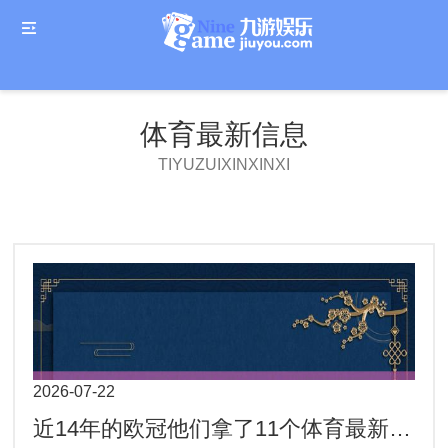
体育最新信息
TIYUZUIXINXINXI
2026-07-22
近14年的欧冠他们拿了11个体育最新信息