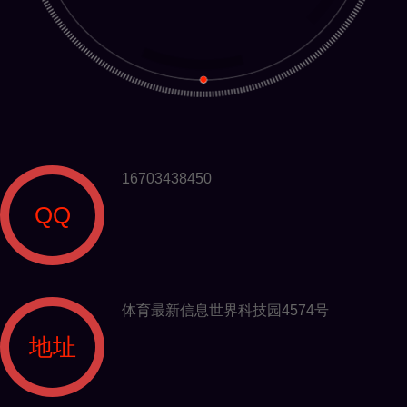
16703438450
QQ
体育最新信息世界科技园4574号
地址