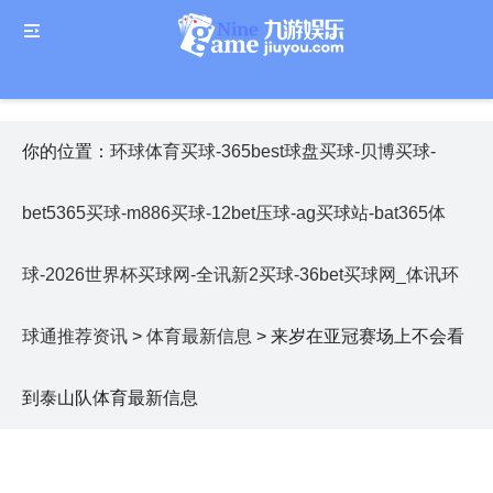
你的位置：
环球体育买球-365best球盘买球-贝博买球-
bet5365买球-m886买球-12bet压球-ag买球站-bat365体
球-2026世界杯买球网-全讯新2买球-36bet买球网_体讯环
球通推荐资讯
>
体育最新信息
> 来岁在亚冠赛场上不会看
到泰山队体育最新信息