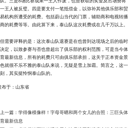
队。三是8场比赛成果一王人作废，也曾获取的奖金及出场费将
一王人被反璧。四是要支付一笔抵偿金，以弥补其他俱乐部和贸
易机构所遭受的耗费。包括蔚山当代的门票，辅助商和电视转播
商的耗费等等。由此算下来，泰山队这次耗费或在几千万以上。
但需要评释的是：这次泰山队退赛是在也曾到达现场之后的临时
决定，以致参赛与否也曾超出了俱乐部的权利范围，可是当今体
育最新信息，所有的耗费只可由俱乐部承担，这关于正本资金景
色就很不乐不雅的泰山队来说，无疑是雪上加霜。简言之，这一
刻，其实挺怜悯泰山队的。
发布于：山东省
上一篇：
学得像模像样！字母哥晒和两个女儿的合照：三巨头体
育最新信息