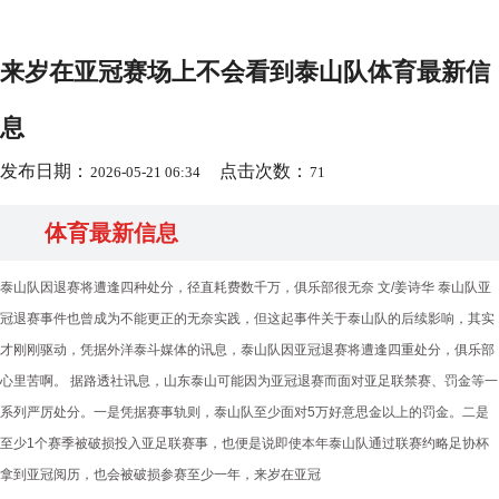
来岁在亚冠赛场上不会看到泰山队体育最新信
息
发布日期：
点击次数：
2026-05-21 06:34
71
体育最新信息
泰山队因退赛将遭逢四种处分，径直耗费数千万，俱乐部很无奈 文/姜诗华 泰山队亚
冠退赛事件也曾成为不能更正的无奈实践，但这起事件关于泰山队的后续影响，其实
才刚刚驱动，凭据外洋泰斗媒体的讯息，泰山队因亚冠退赛将遭逢四重处分，俱乐部
心里苦啊。 据路透社讯息，山东泰山可能因为亚冠退赛而面对亚足联禁赛、罚金等一
系列严厉处分。一是凭据赛事轨则，泰山队至少面对5万好意思金以上的罚金。二是
至少1个赛季被破损投入亚足联赛事，也便是说即使本年泰山队通过联赛约略足协杯
拿到亚冠阅历，也会被破损参赛至少一年，来岁在亚冠