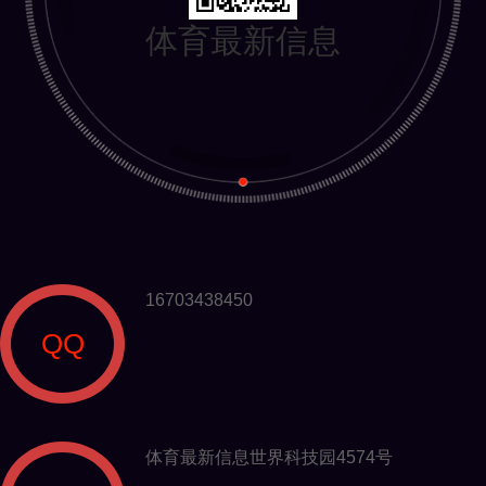
体育最新信息
16703438450
QQ
体育最新信息世界科技园4574号