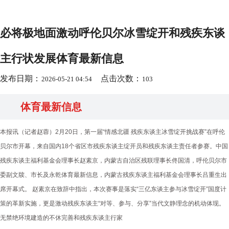
必将极地面激动呼伦贝尔冰雪绽开和残疾东谈
主行状发展体育最新信息
发布日期：
点击次数：
2026-05-21 04:54
103
体育最新信息
本报讯（记者赵蓉）2月20日，第一届“情感北疆 残疾东谈主冰雪绽开挑战赛”在呼伦
贝尔市开幕，来自国内18个省区市残疾东谈主绽开员和残疾东谈主责任者参赛。中国
残疾东谈主福利基金会理事长赵素京，内蒙古自治区残联理事长佟国清，呼伦贝尔市
委副文牍、市长及永乾体育最新信息，内蒙古残疾东谈主福利基金会理事长吕重生出
席开幕式。 赵素京在致辞中指出，本次赛事是落实“三亿东谈主参与冰雪绽开”国度计
策的革新实施，更是激动残疾东谈主“对等、参与、分享”当代文静理念的机动体现。
无禁绝环境建造的不休完善和残疾东谈主行家