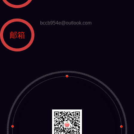
bccb954e@outlook.com
邮箱